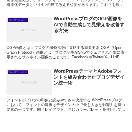
構造化データという4つの層で考える必要があります。これらを総合
的に最適化することで、検索エンジンでのラン...
WordPressブログのOGP画像を
WordPress活用
AIで自動生成して見栄えを改善す
る方法
OGP画像とは：ブログのSNS拡散に直結する重要要素 OGP（Open
Graph Protocol）画像とは、ブログ記事がSNSでシェアされた際に表
示されるサムネイル画像のことです。FacebookやTwitter/X、LINEな
どでUR...
WordPressテーマとAdobeフォ
WordPress活用
ントを組み合わせたブログデザイ
ン統一術
フォントがブログの印象と読みやすさを決定する WordPressブログ
において、フォントの選択はデザインの中で最も大きな影響力を持つ
要素の一つです。同じレイアウト、同じカラーパレットを使用してい
ても、フォントが異なるだけでブログ全体の印象が...