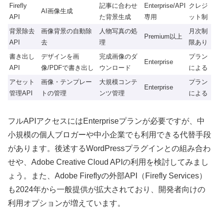
Firefly
記事に合わせ
Enterprise/API
クレジ
AI画像生成
API
た背景生成
専用
ット制
背景除去
画像背景の自動除
人物写真の処
月次制
Premium以上
API
去
理
限あり
書き出し
デザインを画
完成画像のダ
プラン
Enterprise
API
像/PDFで書き出し
ウンロード
による
アセット
画像・テンプレー
大規模コンテ
プラン
Enterprise
管理API
トの管理
ンツ管理
による
フルAPIアクセスにはEnterpriseプランが必要ですが、中
小規模の個人ブロガーや中小企業でも利用できる代替手段
があります。後述するWordPressプラグインとの組み合わ
せや、Adobe Creative Cloud APIの利用を検討してみまし
ょう。また、Adobe Fireflyの外部API（Firefly Services）
も2024年から一般提供が拡大されており、開発者向けの
利用オプションが増えています。