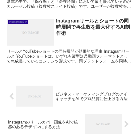
形式の中で、「保存率」と「滞在時間」において最も優れているのが
カルーセル投稿（複数枚スライド投稿）です。ユーザーが複数枚をス
ワイプして読み進めるため、一つの投稿...
Instagramリールとショートの同
Instagram攻略
時展開で再生数を最大化するAI制
作術
リールとYouTubeショートの同時展開が効果的な理由 Instagramリー
ルと YouTubeショートは、いずれも縦型短尺動画フォーマットとし
て急成長しているコンテンツ形式です。両プラットフォームを同時に
活用することで、一つのコンテンツ...
ビジネス・マーケティングブログのアイ
キャッチをAIでプロ品質に仕上げる方法
Instagramのリールカバー画像をAIで統一
感のあるデザインにする方法