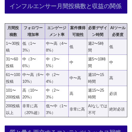
インフルエンサー月間投稿数と収益の関係
月間投
フォロワー
エンゲージ
案件獲得
必要デザイ
AIツール
稿数
増加率
メント率
可能性
ン時間
必要度
1〜30投
低（1〜
中〜高（4〜
週2〜5時
低
低
稿
3%）
8%）
間
31〜60
中（3〜
中（3〜
週5〜10時
中
中
投稿
6%）
5%）
間
61〜100
中〜高（6〜
中（2〜
週10〜15
中〜高
高
投稿
10%）
4%）
時間
101〜
高（10〜
中（2〜
週15〜25
高
必須
200投稿
20%）
3%）
時間
200投稿
非常に高
低〜中（1〜
AIなしでは
非常に高
絶対必須
以上
（20%超）
3%）
不可