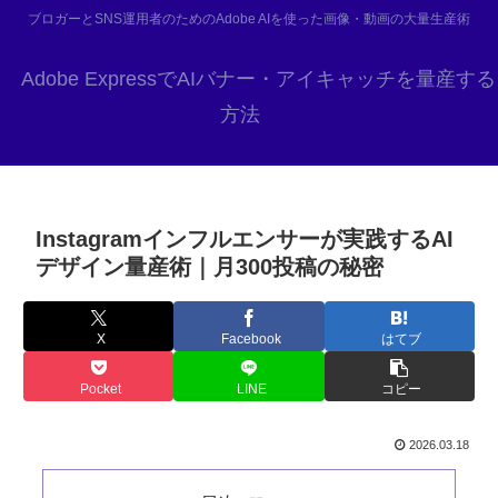
ブロガーとSNS運用者のためのAdobe AIを使った画像・動画の大量生産術
Adobe ExpressでAIバナー・アイキャッチを量産する
方法
Instagramインフルエンサーが実践するAI
デザイン量産術｜月300投稿の秘密
X
Facebook
はてブ
Pocket
LINE
コピー
2026.03.18