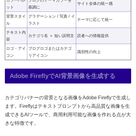
カラーパレ
ブログのテーマカラーを
サイト全体の統一感
ット
基調に
背景スタイ
グラデーション / 写真 / イ
テーマに応じて統一
ル
ラスト
テキスト内
カテゴリ名 ＋ 短い説明文
読者への情報提供
容
ロゴ・アイ
ブログロゴまたはカテゴ
識別性の向上
コン
リアイコン
Adobe FireflyでAI背景画像を生成する
カテゴリバナーの背景となる画像をAdobe Fireflyで生成し
ます。Fireflyはテキストプロンプトから高品質な画像を生
成できるAIツールで、商用利用可能な画像を作れる点が大
きな特徴です。