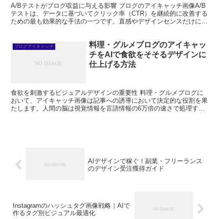
A/Bテストがブログ収益に与える影響 ブログのアイキャッチ画像A/B
テストは、データに基づいてクリック率（CTR）を継続的に改善する
ための最も効果的な手法の一つです。直感やデザインセンスだけに頼
ったアイキャッチ制作から脱却し、実際のユーザー...
料理・グルメブログのアイキャッ
ブログアイキャッチ
チをAIで食欲をそそるデザインに
仕上げる方法
食欲を刺激するビジュアルデザインの重要性 料理・グルメブログに
おいて、アイキャッチ画像は記事への誘導において決定的な役割を果
たします。人間の脳は視覚情報を言語情報の6万倍の速さで処理する
と言われており、美味しそうな料理の画像は瞬時に食欲と興...
AIデザインで稼ぐ！副業・フリーランス
のデザイン受注獲得ガイド
Instagramのハッシュタグ画像戦略｜AIで
作るタグ別ビジュアル最適化