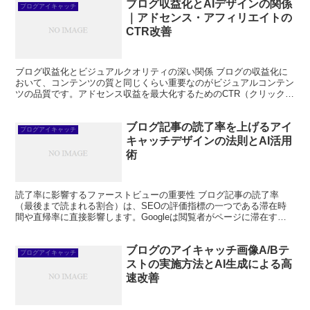
ブログ収益化とAIデザインの関係
ブログアイキャッチ
｜アドセンス・アフィリエイトの
CTR改善
ブログ収益化とビジュアルクオリティの深い関係 ブログの収益化に
おいて、コンテンツの質と同じくらい重要なのがビジュアルコンテン
ツの品質です。アドセンス収益を最大化するためのCTR（クリック
率）改善、アフィリエイト商品の購買率向上、メルマガ購読...
ブログ記事の読了率を上げるアイ
ブログアイキャッチ
キャッチデザインの法則とAI活用
術
読了率に影響するファーストビューの重要性 ブログ記事の読了率
（最後まで読まれる割合）は、SEOの評価指標の一つである滞在時
間や直帰率に直接影響します。Googleは閲覧者がページに滞在する
時間をコンテンツの質の指標として参照しており、読了率...
ブログのアイキャッチ画像A/Bテ
ブログアイキャッチ
ストの実施方法とAI生成による高
速改善