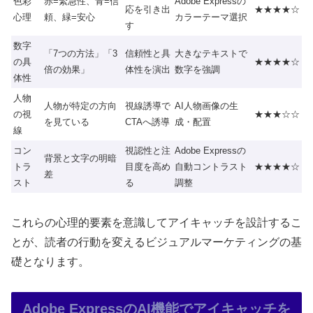
色彩
赤=緊急性、青=信
Adobe Expressの
応を引き出
★★★★☆
心理
頼、緑=安心
カラーテーマ選択
す
数字
「7つの方法」「3
信頼性と具
大きなテキストで
の具
★★★★☆
倍の効果」
体性を演出
数字を強調
体性
人物
人物が特定の方向
視線誘導で
AI人物画像の生
の視
★★★☆☆
を見ている
CTAへ誘導
成・配置
線
コン
視認性と注
Adobe Expressの
背景と文字の明暗
トラ
目度を高め
自動コントラスト
★★★★☆
差
スト
る
調整
これらの心理的要素を意識してアイキャッチを設計するこ
とが、読者の行動を変えるビジュアルマーケティングの基
礎となります。
Adobe ExpressのAI機能でアイキャッチを