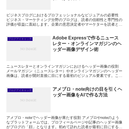
ビジネスブログにおけるプロフェッショナルなビジュアルの必要性
ビジネス・マーケティング分野のブログは、読者の信頼性と専門性の
評価が収益に直結します。企業の意思決定者やマーケターを読者とす
るこのジャンルでは、アイキャッチ画像が「このブログは信...
Adobe Expressで作るニュース
ブログアイキャッチ
レター・オンラインマガジンのヘ
ッダー画像デザイン術
ニュースレターとオンラインマガジンにおけるヘッダー画像の役割
メールマガジン（ニュースレター）やオンラインマガジンのヘッダー
画像は、読者が開封直後に目にする最初のビジュアル要素です。この
「第一印象」のビジュアルが、読者がメールを最後まで読む...
アメブロ・note向けの目を引くヘ
ブログアイキャッチ
ッダー画像をAIで作る方法
アメブロ・noteでヘッダー画像が果たす役割 アメブロやnoteのよう
なプラットフォームでは、プロフィールページや記事のヘッダー画像
がブログの「顔」となります。初めて訪れた読者が最初に目にするこ