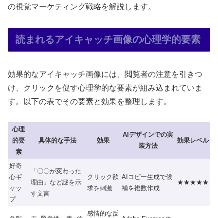
の視覚マーケティング戦略を解説します。
読まれるアイキャッチ画像の心理学的要素
効果的なアイキャッチ画像には、閲覧者の注意を引きつ
け、クリックを促す心理学的な要素が組み込まれていま
す。以下の表でその要素と効果を整理します。
心理
AIデザインでの実
的要
具体的な手法
効果
効果レベル
装方法
素
好奇
「〇〇が変わった
心ギ
クリック欲
AIコピー生成で候
理由」など謎を示
★★★★★
ャッ
求を刺激
補を複数作成
す文言
プ
感情的な反